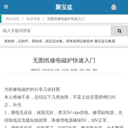
聚宝盆
/
/
网站首页
电器维修
无图纸修电磁炉快速入门
查的快，记的牢，算的准，就记流水账。简单易用记账软件-聚宝盆记账易
无图纸修电磁炉快速入门
编辑时间：2023-06-23
作者：吕水波
浏览量：4193
来源：网络
为初修电磁炉的分享几张好图
本人维修不多，总结以下几类故障，不妥之处还需师傅们纠
正，补充
1，通电无反应，保险完好，查无5V cpu供电。修理副电源，先
排除低压负载短路故障，再修理电源确保5V，18V正常。
2，通电无反应，保险黑了，IGBT击穿，整流桥击穿。大多数因