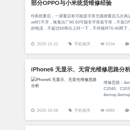
部分OPPO与小米统货维修经验
f9系统重启，一屏重启有可能是字库无规律重启几次再
wifi打不开，恢复出厂80.50可能非字库装字库，不装C
的电流，不超过60再往上抖一下，不停循环70.40两下
CPU写不了串，字库三星字库Dv600的是128g，Dh
了，再把之前的字库装回
2020-10-22
手机相关
5104
iPhone6 无显示、无背光维修思路分
维修思路：&em
C2040、C20
&emsp;&e
么要想到1.8V
电源没有输出1.
2020-10-06
手机相关
4880