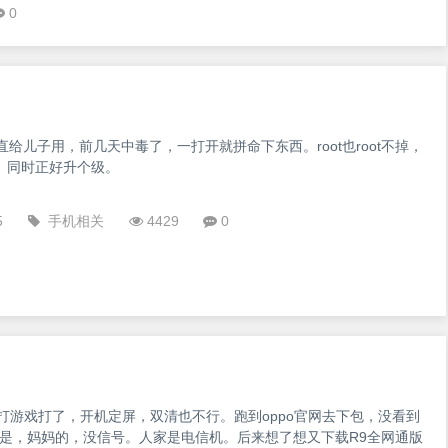
0
一直给儿子用，前几天中毒了，一打开就拼命下东西。root也root不掉，
。同时正好升个级。
5
手机相关
4429
0
子打游戏打了，开机定屏，双清也不行。跑到oppo官网去下包，没看到
，但是，妈妈的，没信号。人家是电信机。后来想了想又下载R9全网通版