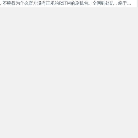
，不晓得为什么官方没有正规的R9TM的刷机包。全网到处趴，终于找
n.baidu.com/s/1caQnjfiKqeM3CHPUP_Lu8w希望帮助到一
8
维修？
在智能手机市场上高端品牌，一直深受小伙伴们的喜爱，但有时在使
出现屏幕失灵的现象，这时我们应该怎么办呢?如何维修？下面上海手
傅以接到一台iPhone 6P触摸屏失灵故障作为维修案例，现在分享给
主板较差，在受外力的情况下，主板损坏率较高。故障原因是由于A8
7
手机相关
4304
0
.
解决方法，和各版本刷机工具