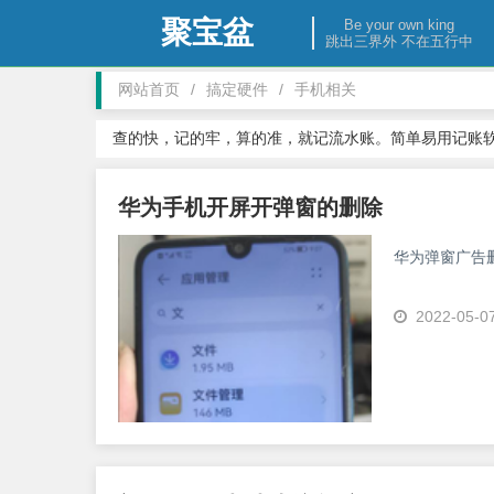
聚宝盆
Be your own king
跳出三界外 不在五行中
网站首页
/
搞定硬件
/
手机相关
查的快，记的牢，算的准，就记流水账。简单易用记账软
华为手机开屏开弹窗的删除
华为弹窗广告
2022-05-0