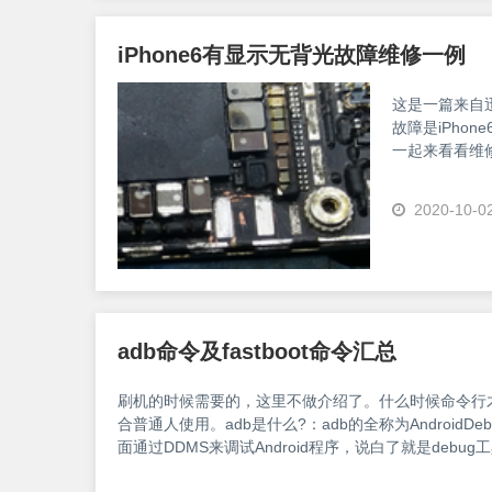
iPhone6有显示无背光故障维修一例
这是一篇来自
故障是iPho
一起来看看维
极管也是直接
<imgid="_aimg
2020-10-0
adb命令及fastboot命令汇总
刷机的时候需要的，这里不做介绍了。什么时候命令行
合普通人使用。adb是什么?：adb的全称为AndroidDe
面通过DDMS来调试Android程序，说白了就是debug
式让IDE和Qemu通讯，默认情况下adb会daemon相