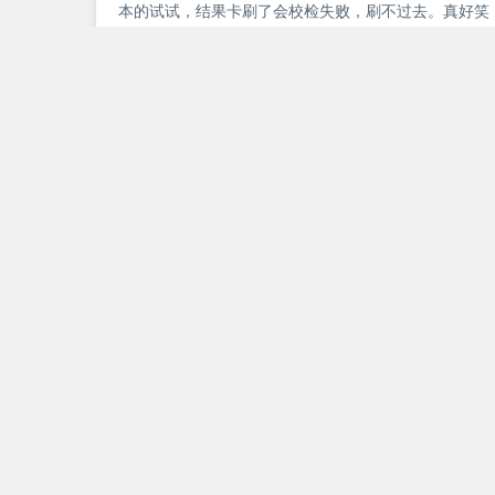
本的试试，结果卡刷了会校检失败，刷不过去。真好笑
到个。刷机试了下，还很纯净，分享出来。链接地址：https://pa
样又需要
2019-09-22
手机相关
12242
iPhone 6P触摸屏失灵怎么办？如何
苹果手机作为
用手机会突然
机维修点维修师
大家。 手机触摸屏失灵故障解析： 此类故障高发于UMT主板，此类主板稳定性相对
于其它工厂的
2018-11-2
处理器（CPU..
MTK安卓手机 通用刷机教程，报错