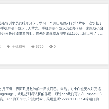
迅维培训学员的维修分享，学习一个月已经修到了第4片板，这块板子
ne6手机屏幕不显示，无背光。手机屏幕不显示怎么办？接下来跟随小编
修师傅是何如修复的吧。首先拆屏蔽罩发现电感L1503已经没有了，二
烧糊，板层也刮漏铜，先处理板层。
_1771020"src="https://ftp.chinafix.com/forum/201809/14/102349vxq
2
手机相关
5720
0
才是王道，界面只是包装的一层皮而已。当然，对小白也更友好更适
bugBridge，就是起到调试桥的作用。通过adb我们可以在Eclipse中方
工具。adb的工作方式比较特殊，采用监听SocketTCP5554等端口的方
关的网络端口，所以当我们运行Eclipse时adb进程就会自动运行