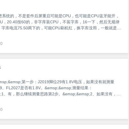
进系统的，不是套件后屏重启可能是CPU，也可能是CPU蓝牙能开，
PU，20.40按60的，非字库装CPU，不装字库，16一下，然后无规律
，字库电流75.50两下的，可能CPU刷机红，换字库没用，一般就是
600是64g与原CPU匹配过的字库匹配过的字库，即便板换个字库刷机
0
析
sp;&emsp;第一步：J2019脚位29有1.8V电压，如果没有就测量
39、FL2027是否有1.8V。&emsp;&emsp;测量结果：
msp;1、有，那么继续测量思路第2步。&emsp;&emsp;2、如果没有，那
供电是由电源IC的P5N5脚提供的。&emsp;&emsp;针对第一种情况，
8V，就要检测电源IC。&emsp;&am
0