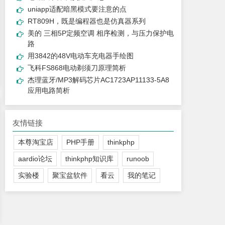
uniapp适配暗黑模式要注意的点
RT809H，既是编程器也是仿真器系列
美的 三相5P定频空调 相序检测，与压力保护电
路
用3842的48V电动车充电器手绘图
飞科FS868电动剃须刀原理简析
杰理蓝牙/MP3解码芯片AC1723AP11133-5A8
应用电路简析
友情链接
本尊淘宝店
PHP手册
thinkphp
aardio论坛
thinkphp知识库
runoob
实验楼
聚宝盆软件
看云
我的笔记