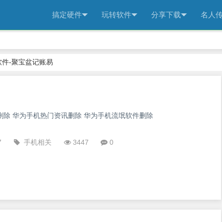
搞定硬件
玩转软件
分享下载
名人
件-聚宝盆记账易
删除 华为手机热门资讯删除 华为手机流氓软件删除
7
手机相关
3447
0