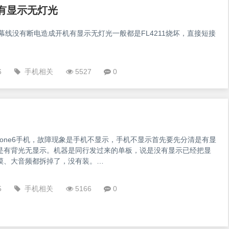
机有显示无灯光
s扣屏幕线没有断电造成开机有显示无灯光一般都是FL4211烧坏，直接短接
6
手机相关
5527
0
hone6手机，故障现象是手机不显示，手机不显示首先要先分清是有显
是有背光无显示。机器是同行发过来的单板，说是没有显示已经把显
摸、大音频都拆掉了，没有装。
p://image.jvbaopeng.com/blog/2020/20201005_8ba329735.jpg?x-
=style/default"alt=""/>iPhone6手机不显示故障维修图1<imgsrc
5
手机相关
5166
0