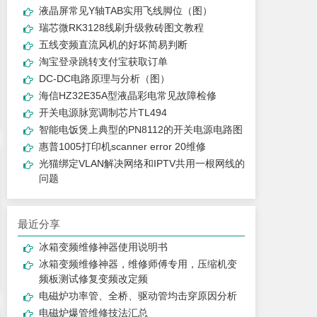
液晶屏常见Y轴TAB实用飞线脚位（图）
瑞芯微RK3128线刷升级救砖图文教程
五线变频直流风机的好坏简易判断
淘宝登录跳转支付宝获取订单
DC-DC电路原理与分析（图）
海信HZ32E35A型液晶彩电常见故障检修
开关电源脉宽调制芯片TL494
智能电饭煲上典型的PN8112的开关电源电路图
惠普1005打印机scanner error 20维修
光猫绑定VLAN解决网络和IPTV共用一根网线的
问题
最近分享
冰箱变频维修神器使用说明书
冰箱变频维修神器，维修师傅专用，压缩机变
频板测试修复变频改定频
电磁炉功率管、全桥、驱动管均击穿原因分析
电磁炉爆管维修技法汇总