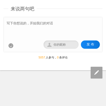
来说两句吧
发 布


5057
人参与，
0
条评论

Copyright
劲松电脑通讯
|
鄂ICP备16012774号-1