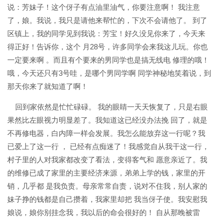
说：芳妹子！这个伢子有点油里油气，你要注意啊！ 我注意
了，娘。我说，我只是请他来帮忙的，下次不会请他了。 到了
区镇上，我的同学见到我说：芳宝！好久没见你来了，今天来
得正好！告诉你，这个 月28号，许多同学会来我这儿玩。你也
一定要来啊 。而且有个要来的男同学也是搞无线电 修理的哦！
哦，今天还只有3号哇，是哪个男同学啊 同学神秘地笑着说，到
那天你来了就知道了啊！
回到家依然是忙忙碌碌。 我的眼睛一天天恢复了，只是右眼
果然比左眼视力明显差了。我知道这已经没办法挽 回了，就是
不再修电器，白内障一样会发展。我怎么能放弃这一行呢？我
已爱上了这一行 ， 已经有点痴迷了！我感觉自从我干这一行，
村子里的人对我家都改变了看法，变得客气和 愿意亲近了。我
的维修已成了家里的主要经济来源，弟弟上学的钱，家里的开
销，几乎都 是我负责。母亲常常自责，说对不住我，别人家的
妹子挣的钱都是自己攒着，我家里却把 我当伢子使。我安慰我
娘说，娘你别挂念我，我以后的命会很好的！ 自从那晚被雷