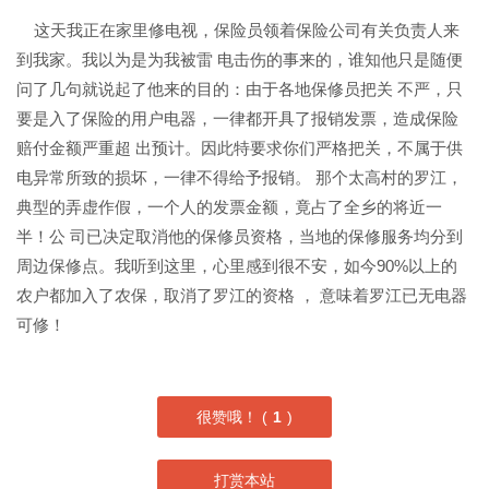
这天我正在家里修电视，保险员领着保险公司有关负责人来
到我家。我以为是为我被雷 电击伤的事来的，谁知他只是随便
问了几句就说起了他来的目的：由于各地保修员把关 不严，只
要是入了保险的用户电器，一律都开具了报销发票，造成保险
赔付金额严重超 出预计。因此特要求你们严格把关，不属于供
电异常所致的损坏，一律不得给予报销。 那个太高村的罗江，
典型的弄虚作假，一个人的发票金额，竟占了全乡的将近一
半！公 司已决定取消他的保修员资格，当地的保修服务均分到
周边保修点。我听到这里，心里感到很不安，如今90%以上的
农户都加入了农保，取消了罗江的资格 ， 意味着罗江已无电器
可修！
很赞哦！ (
1
)
打赏本站