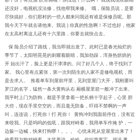
还没好，电视机没法修，找他帮我来修。 哦，保险员说，是要
尽快搞好，你们那村的一些人都来问我还有谁是保修员呢。那
我今天下午就去请他来。我说 ) 你真的性急啊！不过也好，他家
在太高村离这儿还有十六里路，你要去就快点去。
保 险员介绍了路线，我当即就出发了。此时已是春光灿烂的
季节了，太阳明晃晃的刺耀着眼睛，我加劲踩，浑身热烘烘的
开 始出汗了，脸上更是汗津津的。问了好几个人，终于找到了
家。 我心里有点紧张，第一次到陌生的人家不是修电视机，而
是去求人。 推着单车到屋前坪里，见到堂屋门大开，我刚要叫
罗江的名字，猛然一条大黄狗从右 厢横屋里箭一般冲了出来。
我平时上门为防狗，都是手里拿着一把长柄十字起子，心里 胆
大些，现在手里空空的，而且毫无防备，吓得不禁啊的一声
叫，连连说，打死你！打 死你！ 黄狗冲到我面前停住，没有近
来咬我。只是呜呜的低吼，跟我对峙着，我用单车作掩 护，一
边躲一边喊，快来打狗啰！。。。 心忧未死从堂屋里出来了！
他看我与狗对峙着，大笑着说，哈哈，你叫声黄宝，就没 事