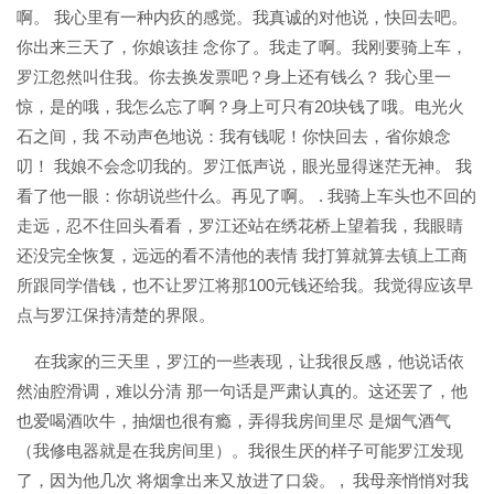
啊。 我心里有一种内疚的感觉。我真诚的对他说，快回去吧。
你出来三天了，你娘该挂 念你了。我走了啊。我刚要骑上车，
罗江忽然叫住我。你去换发票吧？身上还有钱么？ 我心里一
惊，是的哦，我怎么忘了啊？身上可只有20块钱了哦。电光火
石之间，我 不动声色地说：我有钱呢！你快回去，省你娘念
叨！ 我娘不会念叨我的。罗江低声说，眼光显得迷茫无神。 我
看了他一眼：你胡说些什么。再见了啊。 . 我骑上车头也不回的
走远，忍不住回头看看，罗江还站在绣花桥上望着我，我眼睛
还没完全恢复，远远的看不清他的表情 我打算就算去镇上工商
所跟同学借钱，也不让罗江将那100元钱还给我。我觉得应该早
点与罗江保持清楚的界限。
在我家的三天里，罗江的一些表现，让我很反感，他说话依
然油腔滑调，难以分清 那一句话是严肃认真的。这还罢了，他
也爱喝酒吹牛，抽烟也很有瘾，弄得我房间里尽 是烟气酒气
（我修电器就是在我房间里）。我很生厌的样子可能罗江发现
了，因为他几次 将烟拿出来又放进了口袋。 , 我母亲悄悄对我