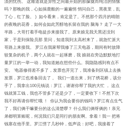
淡的忧伤。 这难道就是异性之间最开始的那朦胧而纯洁的情愫
吗？那晚的我，心如揣鹿般的一遍遍悄 悄问自己，黑夜里，乱
了心，红了脸。 ) 如今看来，肯定是了。不然那个四月的晴朗
的夜晚的花香，如何会如此芳醇地长留在我的 脑海？ 走了一大
半路，大哥打着手电徒步来接我了。原来娘见我天黑还没到
家，于是到保险员那 里问，知道我到太高村来了，就急忙派大
哥路上来接我。 罗江在我家帮我修了三天电器，期间有时故障
较复杂的机子，两个人就在一起琢磨，我 娘就在旁边默默地打
量罗江的一举一动，我知道她在想些什么。我隐隐感到有点不
安。 '电器修得差不多了，发票也开完了，我准备到区镇上去换
发票，罗江也准备回去了 。 我们一道出来，到了绣花桥，该分
手了，我拿出100元钱说：罗江，谢谢你帮了我的大忙 ， 这点
钱就算工钱，我也不管多了还是少了，一定要收下！不然下次
我不好再请你帮忙哦 ！ 你认为我会要你的钱吗？罗江有点生气
了，我们俩干嘛要分的这么清楚啰？ 什么我们俩呀俩的！亲兄
弟都明算账呢，何况我们只是同行的朋友啊。拿着！我一 把将
钱塞在他手里。罗江愣了几秒钟，低声说：好吧，我接着了