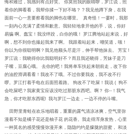
悔和难过，我感到有点好笑。 你莫照我的眼睛啰，罗江说，照
着你的脚看看，我帮你揉一下好不咯？ ? 我见他蹲下身，在我
面前一心一意要察看我的脚伤在哪里。 真奇怪！一霎时，我那
一刻内心充满了柔情和歉意。我轻轻地拿开他的手，说，你好
易骗 啊。蠢宝！我没绊跤，白你的哦！ 罗江腾地站起来说，好
啊，想不到你也撮起我来了啊。 我跟着站起来，嘲笑道，嗤！
你以为你很聪明啊？我见他额头尽是汗，伸手帮他抹去。 芳宝 !
罗江说：我晓得你比我聪明好不？而且我还晓得，芳妹子是刀
子嘴，豆腐心哦。 去你的吧！我将单车扶起来朝前走，改下你
的油腔滑调看看！我改不了哦。不过你要我改，我不改不行
啰。罗江打着手电在后面照着路。 狗改不了吃屎！我说 ( 狗不
会吃屎吧？我家黄宝应该没吃过那脏东西吧。啊？ 你--！我气
急，你才吃那东西呢! 我与罗江一边走，一边不停的斗嘴。
田野里青蛙在欢乐地唱着，重重的露气清凉冰爽，空气里弥
漫着不知是橘子花还是柚子花 的花香。我走得浑身发热，心里
一种莫名的感受慢慢弥漫开来，隐隐约约是朦胧的甜蜜， 和淡