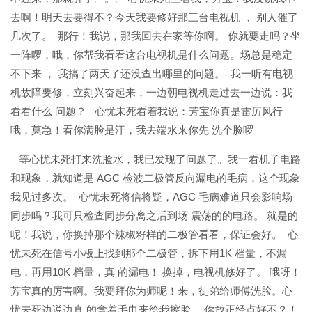
去啊！明天去要得不？今天我要修好那三台电视机 ， 别人催了
几次了。 那行！我说，那我回去在家等你啊。 你就要走吗？坐
一阵啰，哦，你帮我看看这台电视机是什么问题。场总是稳定
不下来 ， 我搞了两天了还没查出哪里的问题。 我一听有电视
机故障要修，立刻兴奋起来，一边朝电视机走过去一边说：我
看看什么 问题？ 心忧未死看着我说：芳宝你真是雷厉风行
哦，莫急！看你满脸是汗，我去端水来你先 洗个脸啰
等心忧未死打来洗脸水，我已发现了问题了。我一看机子电路
和现象，就知道是 AGC 检波二极管反向漏电的毛病，这个现象
我见过多次。 心忧未死将信将疑，AGC 毛病难道只会影响场
同步吗？我可只检查同步分离之后到场 震荡的的电路。 就是的
呢！我说，你换掉那个辣椒籽样的二极管看看，保证会好。 心
忧未死在信号小板上找到那个二极管，拆下用1K 档量，不漏
电，再用10K 档量，真 的漏电！ 换掉，电视机修好了。 哦呀！
芳宝真的厉害啊。我要拜你为师呢！来，徒弟给师傅洗脸。心
忧未死边说边真 的拿着毛巾来给我擦脸。 你放正经点好不？！