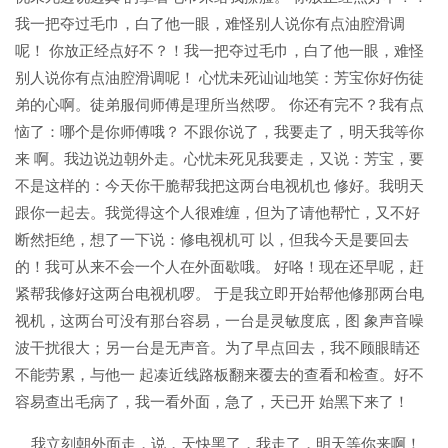
我一把夺过毛巾，白了他一眼，难怪别人说你有点油腔滑调
呢！ 你放正经点好不？！我一把夺过毛巾，白了他一眼，难怪
别人说你有点油腔滑调呢！ 心忧未死讪讪地笑：芳宝你好伤徒
弟的心啊。徒弟服伺师傅是理所当然啰。 你还有完不？我有点
恼了：哪个是你师傅哦？ 不跟你说了，我要走了，明天我等你
来 啊。我边说边朝外走。心忧未死见我要走，又说：芳宝，要
不是这样的：今天你干脆帮我把这两台电视机也 修好。我明天
跟你一起去。我觉得这个人很难缠，但为了请他帮忙，又不好
断然拒绝，想了一下说：修电视机可 以，但我今天是要回去
的！我可从来不会一个人在外面歇哦。 好咯！现在还早呢，赶
紧帮我修好这两台电视机啰。 于是我立即开始帮他修那两台电
视机，这两台可没有那台容易，一台是灵敏度底，图 象声音噪
波干扰很大；另一台是无声音。为了早点回去，我不顾眼睛还
不能劳累，与他一 起凑近线路板翻来覆去的查看和检查。好不
容易查出毛病了，我一看外面，急了，天已开 始黑下来了！
我立刻朝外面走，说，天快黑了，我走了，明天等你来啊！