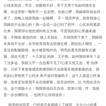
心忧未死说，芳宝，你眼睛不好，等下天黑了你如何骑车走
哦，在这里歇一晚明天一 起走吧。你放心啰，我娘插田就会回
来了，你晚上就跟我娘一起睡啊。 不！我厉声说，就算我放心
我娘也不会放心的！我一边说一边已到了前坪。 心忧未死紧跟
出来，我看得出他也感到有点为难。可是我此刻心里越来越
急，不顾他 着急的劝，骑上车就走。. 天很快黑下来了，我眼睛
本来就不太好，在学校里就有点轻微近视，因怕别人嘲笑 ， 一
直没有配戴眼镜，如今被雷电灼伤，明亮处看东西都有点朦
胧，现在天黑了，十几里远 的路，又不熟，如何骑得单车？走
了没多远，我就几乎一点也看不见了!心里又慌又急，害 怕摔
跤，只好下来靠着感觉和微弱的天光推着车摸摸索索的走。我
此刻心里恨死了心忧未 死不该叫我修机子。这个人真是心怀鬼
胎，他肯定知道我不会在他家歇，故意这样的，以 为我会没办
法。这个阴险小人！我恨恨地自言自语，想算计我，哼，我就
是一步步挪回去 ， 也绝不让你得逞的！
路旁的水田里，已经差不多都插上了秧苗。大大小小的青