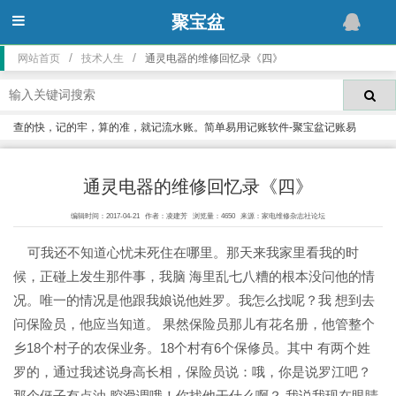
聚宝盆
/
/
网站首页
技术人生
通灵电器的维修回忆录《四》
查的快，记的牢，算的准，就记流水账。简单易用记账软件-聚宝盆记账易
通灵电器的维修回忆录《四》
编辑时间：2017-04-21
作者：凌建芳
浏览量：4650
来源：家电维修杂志社论坛
可我还不知道心忧未死住在哪里。那天来我家里看我的时
候，正碰上发生那件事，我脑 海里乱七八糟的根本没问他的情
况。唯一的情况是他跟我娘说他姓罗。我怎么找呢？我 想到去
问保险员，他应当知道。 果然保险员那儿有花名册，他管整个
乡18个村子的农保业务。18个村有6个保修员。其中 有两个姓
罗的，通过我述说身高长相，保险员说：哦，你是说罗江吧？
那个伢子有点油 腔滑调哦！你找他干什么啊？ 我说我现在眼睛