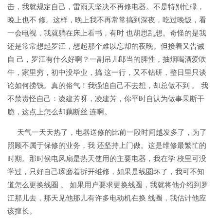
击，我就规定自己，雷雨天坚决不再修电器。不是特别忙碌，
晚上也不 修。这样，晚上我不再常常搞到深夜，吃过晚饭，看
一会电视，我就躺在床上看书，有时 也胡思乱想。奇怪的是我
还是常常想起罗江，想起那个难以忘却的夜晚。但接着又告诫
自 己，罗江有什么好啊？一副吊儿郎当的脾性，抽烟喝酒爱吹
牛，家里穷，初中没毕业，搞 这一行，又不钻研，整日里只谈
论如何捞钱。真的俗气！我强迫自己不去想，却总做不到 。 我
不禁责怪自己：凌建芳呀，凌建芳，你平时自认为做事果断干
脆，这点上怎么却藕断丝 连啊。
天气一天天热了，电器送修的比前一段时间越发多了，为了
照顾不属于保修的业务，我 还坚持上门做。这是维修最繁忙的
时期。那时侯电风扇是热天使用的主要电器，我在学 校里可没
学过，只好自己琢磨着拆开维修，如果是线圈坏了，我可不知
道怎么更换线圈 。 如果用户要求更换线圈，我就将他介绍到罗
江那儿去，那天见他那儿有许多电动机在换 线圈，我估计他应
该擅长。