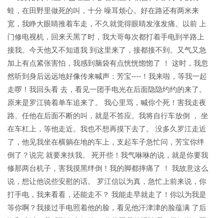
蛙，在田野里做死的叫，十分 噪耳烦心。好在路还有两米来
宽，我睁大眼睛推着车走，不久就觉得眼睛发涨发痛。以前 上
门修电视机，回来天黑了时，我大哥每次都打着手电到半路上
接我。今天他又不知道我 到这里来了，接都接不到。又气又急
加上有点紧张害怕，我感到脑袋有点恍恍惚惚了 ！ 这时，我忽
然听到身后远远地好像传来喊声：芳宝----！我来啦，等我一起
走啰！我回头看 去，看见一团手电光在后面隐隐约约的来了。
原来是罗江骑着单车追来了。 我心里骂，喊你个死！害我走夜
路。任他在后面不断的叫，就是不答应。我将自行车放倒 ， 坐
在车杠上，等他走近。我也不想再摸下去了。 没多久罗江走近
了，他见我坐在横躺在地的车上，支起车子急忙问，芳宝你绊
倒了？说完 就要来扶我。 死开些！我气咻咻的说，就是你要我
修那两台机子，害我摸黑绊倒！我的脚都摔痛了 ！ 我故意这么
说，想让他说些安慰的话。 罗江信以为真，急忙上前来说，你
打手电，我来看看，还能走不？ 我能走早就走了！你以为我是
等你啊？我接过手电照着他的脸，看见他汗津津的脸蕴满 了后