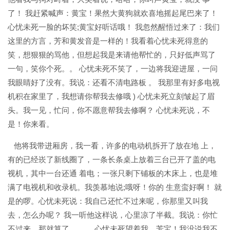
了！ 我赶紧喊声：黄宝！果然大黄狗就欢喜地摇起尾巴来了！
心忧未死一脸的坏笑;黄宝好听话哦！ 我忽然醒悟过来了：我们
这里的方言，芳和黄发音是一样的！我看着心忧未死得意的
笑，想狠狠的骂他，但想起我是来请他帮忙的，只好低声骂了
一句，笑你个死。。 心忧未死不笑了，一边将我迎进屋，一问
我眼睛好了没有。我说：还看不清电路板 。 我那里有好多电视
机积在家里了，我想请你帮我去修哦 ) 心忧未死立刻皱起了眉
头。我一见，忙问，你不愿意帮我去修啊？ 心忧未死说，不
是！你来看。
他将我带进厢房，我一看，许多的电动机拆开了放在地 上，
有的已经崁了新线圈了，一条长条桌上放着三台已开了盖的电
视机，其中一台还通 着电；一张只剩下铺板的木床上，也是堆
满了电视机和收录机。我羡慕地说;哦呀！你的 生意蛮好啊！ 就
是的啰。心忧未死说：我自己还忙不过来呢，你那里又叫我
去，怎么办呢？ 我一听他这样说，心里凉了半截。我说：你忙
不过来，那就算了。。。 心忧未死望着我，芳宝！我没说我不